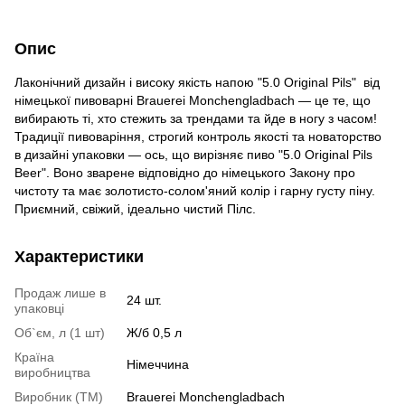
Опис
Лаконічний дизайн і високу якість напою "5.0 Original Pils" від
німецької пивоварні Brauerei Monchengladbach — це те, що
вибирають ті, хто стежить за трендами та йде в ногу з часом!
Традиції пивоваріння, строгий контроль якості та новаторство
в дизайні упаковки — ось, що вирізняє пиво "5.0 Original Pils
Beer". Воно зварене відповідно до німецького Закону про
чистоту та має золотисто-солом'яний колір і гарну густу піну.
Приємний, свіжий, ідеально чистий Пілс.
Характеристики
Продаж лише в
24 шт.
упаковці
Об`єм, л (1 шт)
Ж/б 0,5 л
Країна
Німеччина
виробництва
Виробник (ТМ)
Brauerei Monchengladbach