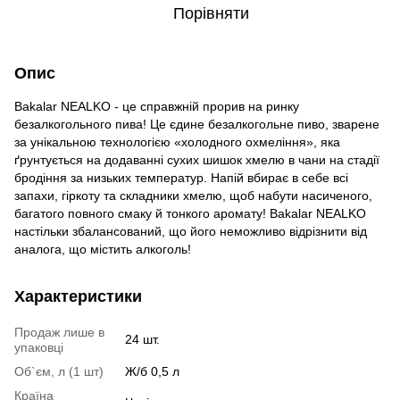
Порівняти
Опис
Bakalar NEALKO - це справжній прорив на ринку
безалкогольного пива! Це єдине безалкогольне пиво, зварене
за унікальною технологією «холодного охмеління», яка
ґрунтується на додаванні сухих шишок хмелю в чани на стадії
бродіння за низьких температур. Напій вбирає в себе всі
запахи, гіркоту та складники хмелю, щоб набути насиченого,
багатого повного смаку й тонкого аромату! Bakalar NEALKO
настільки збалансований, що його неможливо відрізнити від
аналога, що містить алкоголь!
Характеристики
Продаж лише в
24 шт.
упаковці
Об`єм, л (1 шт)
Ж/б 0,5 л
Країна