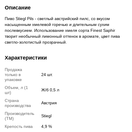
Описание
Пиво Stiegl Pils - светлый австрийский пилс, со вкусом
насыщенным хмелевой горечью и длительным сухим
послевкусием. Использование хмеля сорта Finest Saphir
творит необычный лимонный оттенок в аромате, цвет пива
светло-золотистый прозрачный.
Характеристики
Продажа
только в
24 шт.
упаковке
Объем, л (1
Ж/б 0,5 л
шт)
Страна
Австрия
производства
Производитель
Stiegl
(ТМ)
Крепость пива
4,9 %