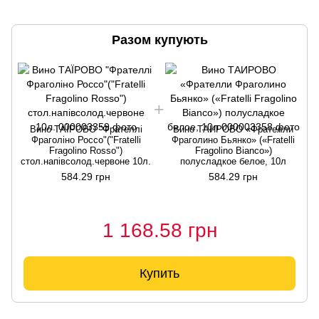
Разом купують
Вино ТАЇРОВО "Фрателлі
Вино ТАИРОВО «Фрателли
Фраголіно Россо"("Fratelli
Фраголино Бьянко» («Fratelli
Fragolino Rosso")
Fragolino Bianco»)
стол.напівсолод.червоне 10л.
полусладкое белое, 10л
584.29 грн
584.29 грн
1 168.58 грн
Купить