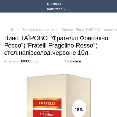
Вино
Торговая марка вина
Tairovo
Вино ТАЇРОВО "Фрателлі 
Вино ТАЇРОВО "Фрателлі Фраголіно
Россо"("Fratelli Fragolino Rosso")
стол.напівсолод.червоне 10л.
Артикул:
000003359
7 отзывов