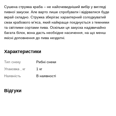
Сушена стружка краба – не найочевидніший вибір у вигляді
пивної закуски. Але варто лише спробувати і відірватися буде
вкрай складно. Стружка зберігає характерний солодкуватий
смак крабового м'яса, який найкраще поєднується з темними
та світлими сортами пива. Оскільки ця закуска надзвичайно
багата білок, вона дасть необхідне насичення, на що менш
якісні доповнення до пива нездатні.
Характеристики
Тип снеку
Рибні снеки
Упаковка , кг
1 кг
Наявність
В наявності
Відгуки