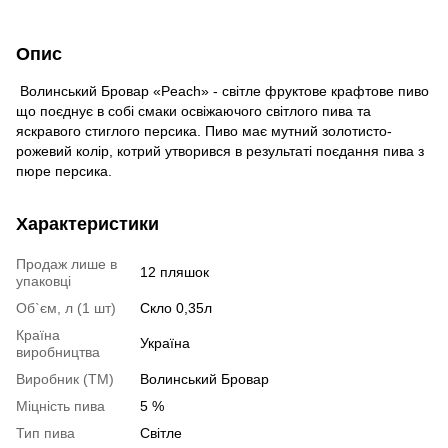
Опис
Волинський Бровар «Peach» - світле фруктове крафтове пиво
що поєднує в собі смаки освіжаючого світлого пива та
яскравого стиглого персика. Пиво має мутний золотисто-
рожевий колір, котрий утворився в результаті поєдання пива з
пюре персика.
Характеристики
Продаж лише в
12 пляшок
упаковці
Об`єм, л (1 шт)
Скло 0,35л
Країна
Україна
виробництва
Виробник (ТМ)
Волинський Бровар
Міцність пива
5 %
Тип пива
Світле