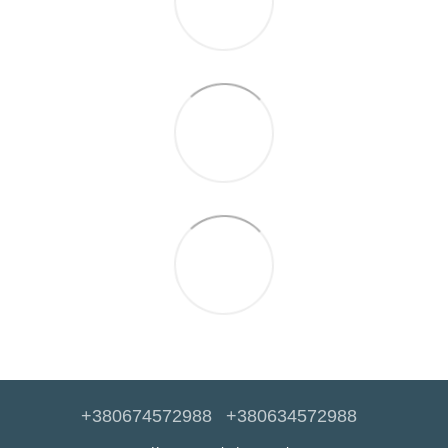
+380674572988
+380634572988