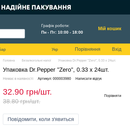
Графік роботи:
Мій кошик
Пн - Пт: 10:00 - 18:00
Порівняння
Вхід
Бар
Укр
Головна
Безалкогольні напої
Упаковка Dr.Pepper "Zero", 0.33 х 24шт.
Упаковка Dr.Pepper "Zero", 0.33 х 24шт.
Немає в наявності
Артикул: 000003980
Написати відгук
32.90 грн/шт.
Порівняти
38.80 грн/шт.
Повідомити, коли з'явиться