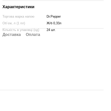
Характеристики
Торгова марка напою
Dr.Pepper
Об`єм, л (1 пл)
Ж/б 0,33л
Кількість в упаковці (од)
24 шт.
Доставка
Оплата