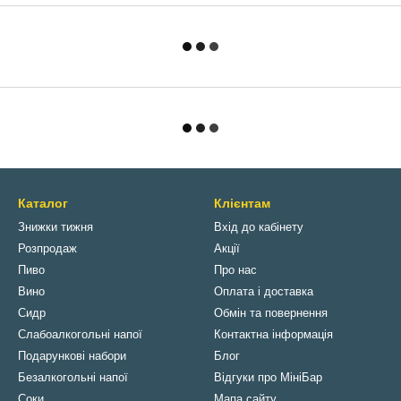
Каталог
Клієнтам
Знижки тижня
Вхід до кабінету
Розпродаж
Акції
Пиво
Про нас
Вино
Оплата і доставка
Сидр
Обмін та повернення
Слабоалкогольні напої
Контактна інформація
Подарункові набори
Блог
Безалкогольні напої
Відгуки про МініБар
Соки
Мапа сайту