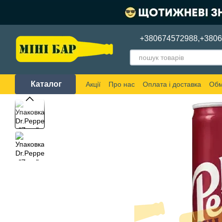
Перейти до основного контенту
+380674572988,
+380
Каталог
Акції
Про нас
Оплата і доставка
Обм