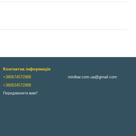
Контактна інформація
+380674572988
minibar.com.ua@gmail.com
+380634572988
Передзвонити вам?