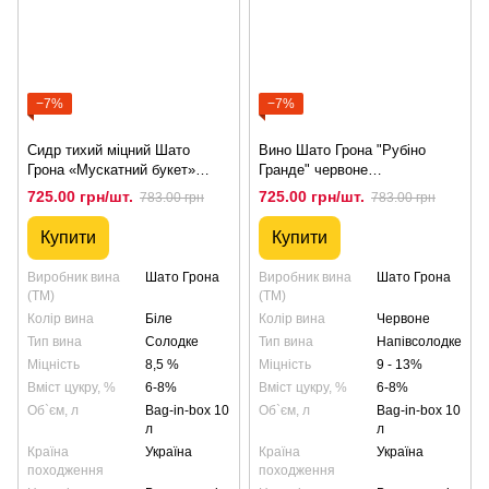
−7%
−7%
Сидр тихий міцний Шато
Вино Шато Грона "Рубіно
Грона «Мускатний букет»
Гранде" червоне
білий солодкий, 10л
напівсолодке, 10л
725.00 грн/шт.
725.00 грн/шт.
783.00 грн
783.00 грн
Купити
Купити
Виробник вина
Шато Грона
Виробник вина
Шато Грона
(ТМ)
(ТМ)
Колір вина
Біле
Колір вина
Червоне
Тип вина
Солодке
Тип вина
Напівсолодке
Міцність
8,5 %
Міцність
9 - 13%
Вміст цукру, %
6-8%
Вміст цукру, %
6-8%
Об`єм, л
Bag-in-box 10
Об`єм, л
Bag-in-box 10
л
л
Країна
Україна
Країна
Україна
походження
походження