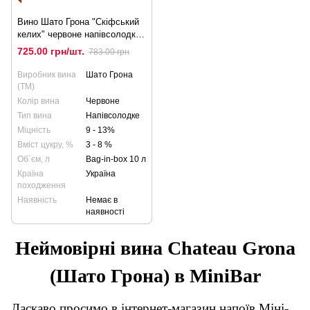
Вино Шато Грона "Скіфський
келих" червоне напівсолодке,
10л
725.00 грн/шт.
783.00 грн
Виробник вина
Шато Грона
(ТМ)
Колір вина
Червоне
Тип вина
Напівсолодке
Міцність
9 - 13%
Вміст цукру, %
3 - 8 %
Об`єм, л
Bag-in-box 10 л
Країна
Україна
походження
Наявність
Немає в
наявності
Неймовірні вина Chateau Grona
(Шато Грона) в MiniBar
Ласкаво просимо в інтернет-магазин напоїв Міні-