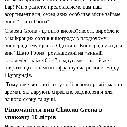
Бар! Ми з радістю представляємо вам наш
асортимент вин, серед яких особливе місце займає
вино "Шато Грона".
Chateau Grona - це вино високої якості, вироблене
з найкращих сортів винограду в плодючому
виноградному краї на Одещині. Виноградники для
вин "Шато Грона" розташовані на «винній
паралелі» – між 46 і 47 градусами – на тій же
широті, що і знамениті французькі регіони: Бордо
і Бургундія.
Тому таке вино втілює у собі неповторний смак та
аромат, які дарують справжнє задоволення для
вашого смаку та душі.
Різноманіття вин Chateau Grona в
упаковці 10 літрів
Наш інтернет-магазин пропонує широкий вибір