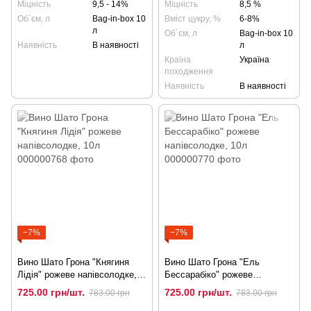
Міцність
9,5 - 14%
Міцність
8,5 %
Об`єм, л
Bag-in-box 10
Вміст цукру, %
6-8%
л
Об`єм, л
Bag-in-box 10
Наявність
В наявності
л
Країна
Україна
походження
Наявність
В наявності
−7%
−7%
Вино Шато Грона "Княгиня
Вино Шато Грона "Ель
Лідія" рожеве напівсолодке,
Бессарабіко" рожеве
10л
напівсолодке, 10л
725.00 грн/шт.
725.00 грн/шт.
783.00 грн
783.00 грн