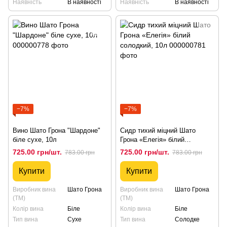
Наявність
В наявності
Наявність
В наявності
−7%
−7%
Вино Шато Грона "Шардоне"
Сидр тихий міцний Шато
біле сухе, 10л
Грона «Елегія» білий
солодкий, 10л
725.00 грн/шт.
725.00 грн/шт.
783.00 грн
783.00 грн
Купити
Купити
Виробник вина
Шато Грона
Виробник вина
Шато Грона
(ТМ)
(ТМ)
Колір вина
Біле
Колір вина
Біле
Тип вина
Сухе
Тип вина
Солодке