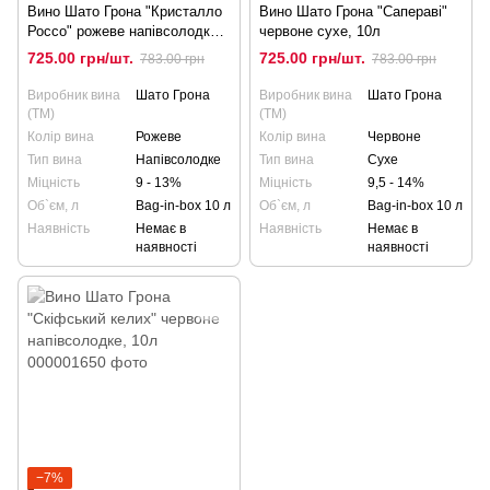
Вино Шато Грона "Кристалло
Вино Шато Грона "Сапераві"
Россо" рожеве напівсолодке,
червоне сухе, 10л
10л
725.00 грн/шт.
725.00 грн/шт.
783.00 грн
783.00 грн
Виробник вина
Шато Грона
Виробник вина
Шато Грона
(ТМ)
(ТМ)
Колір вина
Рожеве
Колір вина
Червоне
Тип вина
Напівсолодке
Тип вина
Сухе
Міцність
9 - 13%
Міцність
9,5 - 14%
Об`єм, л
Bag-in-box 10 л
Об`єм, л
Bag-in-box 10 л
Наявність
Немає в
Наявність
Немає в
наявності
наявності
−7%