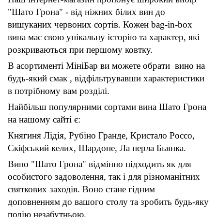
"Шато Грона" - від ніжних білих вин до
вишуканих червоних сортів. Кожен bag-in-box
вина має свою унікальну історію та характер, які
розкриваються при першому ковтку.
В асортименті МініБар ви можете обрати вино на
будь-який смак , відфільтрувавши характеристики
в потрібному вам розділі.
Найбільш популярними сортами вина Шато Грона
на нашому сайті є:
Княгиня Лідія, Рубіно Гранде, Кристало Россо,
Скіфський келих, Шардоне, Ла перла Бьянка.
Вино "Шато Грона" відмінно підходить як для
особистого задоволення, так і для різноманітних
святкових заходів. Воно стане гідним
доповненням до вашого столу та зробить будь-яку
подію незабутньою.