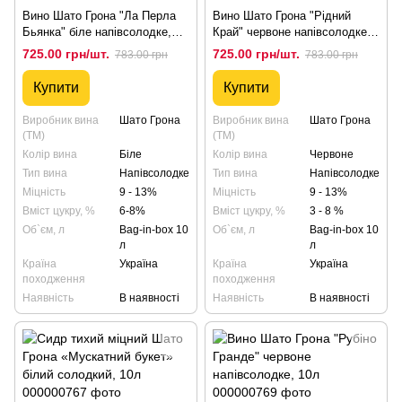
Вино Шато Грона "Ла Перла
Вино Шато Грона "Рідний
Бьянка" біле напівсолодке,
Край" червоне напівсолодке,
10л
10л
725.00 грн/шт.
725.00 грн/шт.
783.00 грн
783.00 грн
Купити
Купити
Виробник вина
Шато Грона
Виробник вина
Шато Грона
(ТМ)
(ТМ)
Колір вина
Біле
Колір вина
Червоне
Тип вина
Напівсолодке
Тип вина
Напівсолодке
Міцність
9 - 13%
Міцність
9 - 13%
Вміст цукру, %
6-8%
Вміст цукру, %
3 - 8 %
Об`єм, л
Bag-in-box 10
Об`єм, л
Bag-in-box 10
л
л
Країна
Україна
Країна
Україна
походження
походження
Наявність
В наявності
Наявність
В наявності