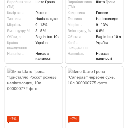
Виробник вина
Шато Грона
Виробник вина
Шато Грона
(ТМ)
(ТМ)
Колір вина
Рожеве
Колір вина
Рожеве
Тип вина
Напівсолодке
Тип вина
Напівсолодке
Міцність
9 - 13%
Міцність
9 - 13%
Вміст цукру, %
3 - 8 %
Вміст цукру, %
6-8%
Об`єм, л
Bag-in-box 10 л
Об`єм, л
Bag-in-box 10 л
Країна
Україна
Країна
Україна
походження
походження
Наявність
Немає в
Наявність
Немає в
наявності
наявності
−7%
−7%