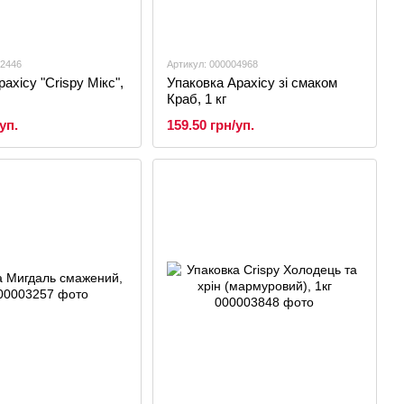
02446
Артикул: 000004968
ахісу "Crispy Мікс",
Упаковка Арахісу зі смаком
Краб, 1 кг
уп.
159.50 грн/уп.