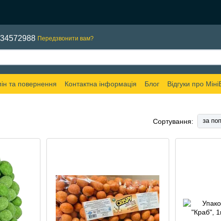
634572988
Передзвонити вам?
ін та повернення
Контактна інформація
Блог
Відгуки про Міні
за по
Сортування: