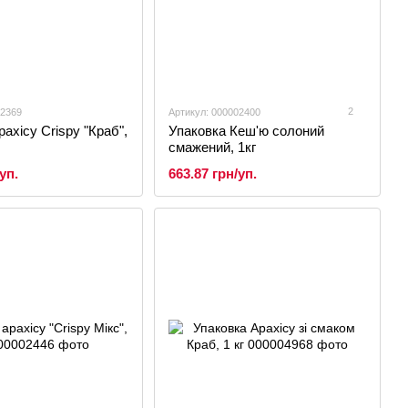
2
02369
Артикул: 000002400
ахісу Crispy "Краб",
Упаковка Кеш'ю солоний
смажений, 1кг
уп.
663.87 грн/уп.