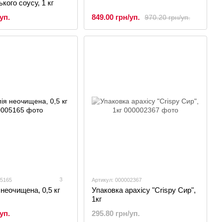
кого соусу, 1 кг
уп.
849.00 грн/уп.
970.20 грн/уп.
3
05165
Артикул: 000002367
неочищена, 0,5 кг
Упаковка арахісу "Crispy Сир",
1кг
уп.
295.80 грн/уп.