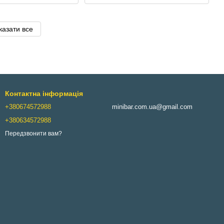
казати все
Контактна інформація
+380674572988
minibar.com.ua@gmail.com
+380634572988
Передзвонити вам?