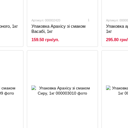
1
Артикул: 000002420
Артикул: 0000
ного, 1кг
Упаковка Арахісу зі смаком
Упаковка ар
Васабі, 1кг
1кг
159.50 грн/уп.
295.80 грн/