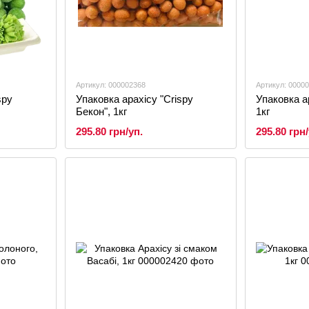
Артикул: 000002368
Артикул: 0000
spy
Упаковка арахісу "Crispy
Упаковка ар
Бекон", 1кг
1кг
295.80 грн/уп.
295.80 грн/