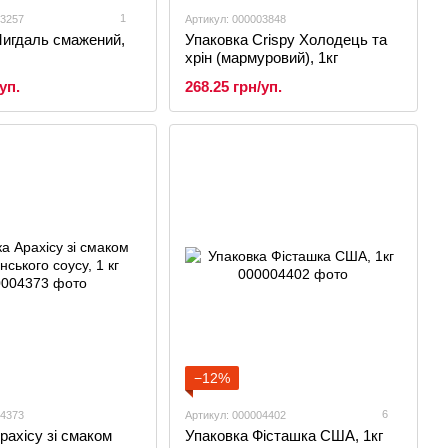
1
03257
Артикул: 000003848
Мигдаль смажений,
Упаковка Crispy Холодець та
хрін (мармуровий), 1кг
уп.
268.25 грн/уп.
−12%
6
04373
Артикул: 000004402
рахісу зі смаком
Упаковка Фісташка США, 1кг