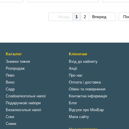
Назад
1
2
Вперед
По
Каталог
Клієнтам
Знижки тижня
Вхід до кабінету
Розпродаж
Акції
Пиво
Про нас
Вино
Оплата і доставка
Сидр
Обмін та повернення
Слабоалкогольні напої
Контактна інформація
Подарункові набори
Блог
Безалкогольні напої
Відгуки про МініБар
Соки
Мапа сайту
Снеки