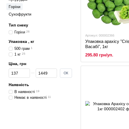
Горіхи
Сухофрукти
Тип снеку
Горіхи
26
Артикул: 000002366
Упаковка арахісу "Cri
Упаковка , кг
Васабі", 1кг
500 грам
1
1 кг
25
295.80 грн/уп.
Ціна, грн
Від Ціна, грн
До Ціна, грн
ОК
Наявність
В наявності
19
Немає в наявності
11