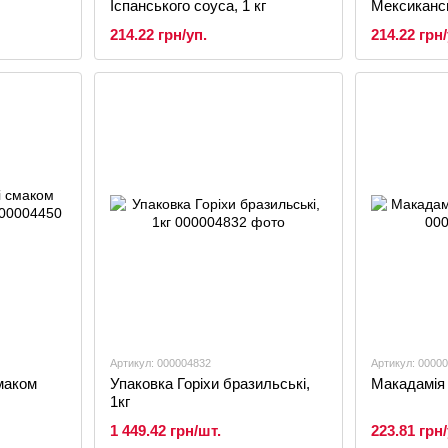
Іспанського соуса, 1 кг
Мексикансь
214.22 грн/уп.
214.22 грн/
Артикул: 000004832
Артикул: 0000
смаком
Упаковка Горіхи бразильські,
Макадамія 
1кг
1 449.42 грн/шт.
223.81 грн/