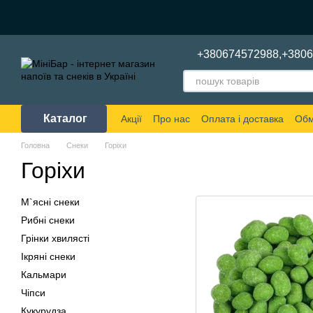
Перейти до основного контенту
+380674572988,
+380
Каталог
Акції
Про нас
Оплата і доставка
Обм
Головна
Снеки
Горіхи
Горіхи
М`ясні снеки
Рибні снеки
Грінки хвилясті
Ікряні снеки
Кальмари
Чіпси
Кукурудза