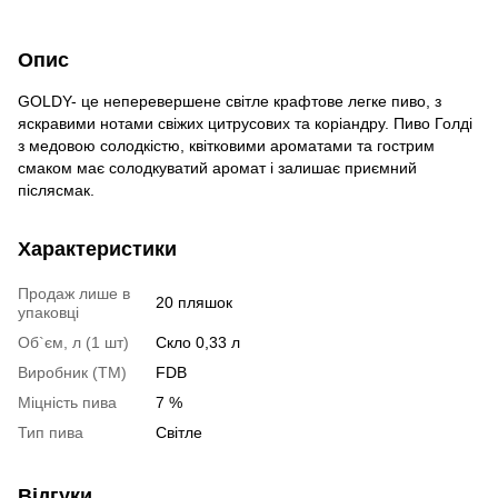
Опис
GOLDY- це неперевершене світле крафтове легке пиво, з
яскравими нотами свіжих цитрусових та коріандру. Пиво Голді
з медовою солодкістю, квітковими ароматами та гострим
смаком має солодкуватий аромат і залишає приємний
післясмак.
Характеристики
Продаж лише в
20 пляшок
упаковці
Об`єм, л (1 шт)
Скло 0,33 л
Виробник (ТМ)
FDB
Міцність пива
7 %
Тип пива
Світле
Відгуки