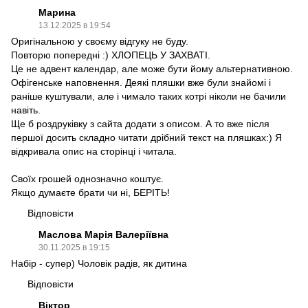
Марина
13.12.2025 в 19:54
Оригінальною у своєму відгуку не буду.
Повторю попередні :) ХЛОПЕЦЬ У ЗАХВАТІ.
Це не адвент календар, але може бути йому альтернативною.
Офігенське наповнення. Деякі пляшки вже були знайомі і
раніше куштували, але і чимало таких котрі ніколи не бачили
навіть.
Ще б роздруківку з сайта додати з описом. А то вже після
першої досить складно читати дрібний текст на пляшках:) Я
відкривала опис на сторінці і читала.
Своїх грошей однозначно коштує.
Якщо думаєте брати чи ні, БЕРІТЬ!
Відповісти
Маслова Марія Валеріївна
30.11.2025 в 19:15
Набір - супер) Чоловік радів, як дитина
Відповісти
Віктор