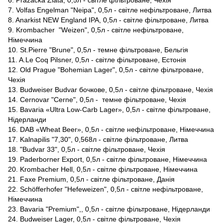
7. Volfas Engelman "Neipa", 0,5л - світле нефільтроване, Литва
8. Anarkist NEW England IPA, 0,5л - світле фільтроване, Литва
9. Krombacher "Weizen", 0,5л - світле нефільтроване,
Німеччина
10. St.Pierre "Brune", 0,5л - темне фільтроване, Бельгія
11. A.Le Coq Pilsner, 0,5л - світле фільтроване, Естонія
12.
Old Prague "Bohemian Lager"
, 0,5л - світле фільтроване,
Чехія
13. Budweiser Budvar бочкове, 0,5л - світле фільтроване,
Чехія
14. Cernovar "Cerne", 0,5л - темне фільтроване, Чехія
15.
Bavaria «Ultra Low-Carb Lager»,
0,5л - світле фільтроване,
Нідерланди
16.
DAB «Wheat Beer»,
0,5л -
світле нефільтроване, Німеччина
17. Kalnapilis "7,30"
, 0,568л - світле фільтроване,
Литва
18. "Budvar 33", 0,5л - світле фільтроване, Чехія
19.
Paderborner Export,
0,5л - світле фільтроване,
Німеччина
20. Krombacher Hell, 0,5л - світле фільтроване, Німеччина
21. Faxe Premium, 0,5л - світле фільтроване, Данія
22. Schöfferhofer "Hefeweizen", 0,5л - світле нефільтроване,
Німеччина
23. Bavaria "Premium",
, 0,5л - світле фільтроване,
Нідерланди
24. Budweiser Lager, 0,5л - світле фільтроване, Чехія