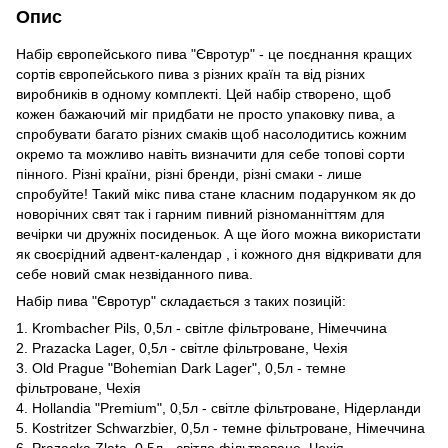
Опис
Набір європейського пива "Євротур" - це поєднання кращих
сортів європейського пива з різних країн та від різних
виробників в одному комплекті. Цей набір створено, щоб
кожен бажаючий міг придбати не просто упаковку пива, а
спробувати багато різних смаків щоб насолодитись кожним
окремо та можливо навіть визначити для себе топові сорти
пінного. Різні країни, різні бренди, різні смаки - лише
спробуйте! Такий мікс пива стане класним подарунком як до
новорічних свят так і гарним пивний різноманніттям для
вечірки чи дружніх посиденьок. А ще його можна використати
як своєрідний адвент-календар , і кожного дня відкривати для
себе новий смак незвіданного пива.
Набір пива "Євротур" складається з таких позицій:
1. Krombacher Pils, 0,5л - світле фільтроване,
Німеччина
2.
Prazacka Lager
, 0,5л - світле фільтроване, Чехія
3. Old Prague "Bohemian Dark Lager", 0,5л - темне
фільтроване, Чехія
4.
Hollandia "Premium",
0,5л - світле фільтроване, Нідерланди
5.
Kostritzer Schwarzbier
, 0,5л
- темне фільтроване,
Німеччина
6. Prazacka Zlata, 0,5л - світле фільтроване,
Чехія