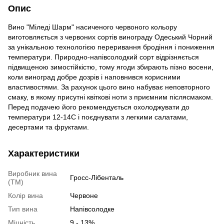
Опис
Вино
"Міледі Шарм"
насиченого червоного кольору
виготовляється з червоних сортів винограду Одеський Чорний
за унікальною технологією переривання бродіння і пониження
температури. Природно-напівсолодкий сорт відрізняється
підвищеною зимостійкістю, тому ягоди збирають пізно восени,
коли виноград добре дозрів і наповнився корисними
властивостями. За рахунок цього вино набуває неповторного
смаку, в якому присутні квіткові ноти з приємним післясмаком.
Перед подачею його рекомендується охолоджувати до
температури 12-14С і поєднувати з легкими салатами,
десертами та фруктами.
Характеристики
Виробник вина
Гросс-Лібенталь
(ТМ)
Колір вина
Червоне
Тип вина
Напівсолодке
Міцність
9 - 13%