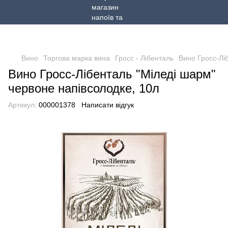
Вино
Торгова марка вина
Гросс - Лібенталь
Вино Гросс-Лі
Вино Гросс-Лібенталь "Міледі шарм"
червоне напівсолодке, 10л
Артикул:
000001378
Написати відгук