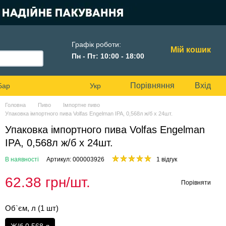
Графік роботи:
Мій кошик
Пн - Пт: 10:00 - 18:00
Порівняння
Вхід
Бар
Укр
Головна
Пиво
Імпортне пиво
Упаковка імпортного пива Volfas Engelman IPA, 0,568л ж/б х 24шт.
Упаковка імпортного пива Volfas Engelman
IPA, 0,568л ж/б х 24шт.
В наявності
Артикул: 000003926
1 відгук
62.38 грн/шт.
Порівняти
Об`єм, л (1 шт)