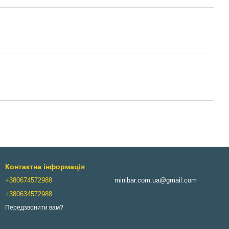
Контактна інформація
+380674572988
minibar.com.ua@gmail.com
+380634572988
Передзвонити вам?