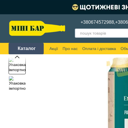
Перейти до основного контенту
+380674572988,
+380
Каталог
Акції
Про нас
Оплата і доставка
Обм