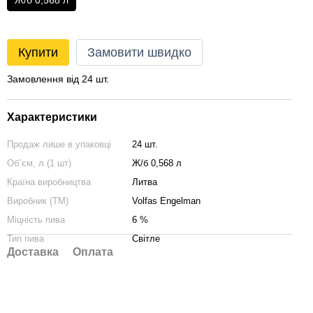
Ж/б 0,568 л
Купити
Замовити швидко
Замовлення від 24 шт.
Характеристики
Продаж лише в упаковці
24 шт.
Об`єм, л (1 шт)
Ж/б 0,568 л
Країна виробництва
Литва
Виробник (ТМ)
Volfas Engelman
Міцність пива
6 %
Тип пива
Світле
Доставка
Оплата