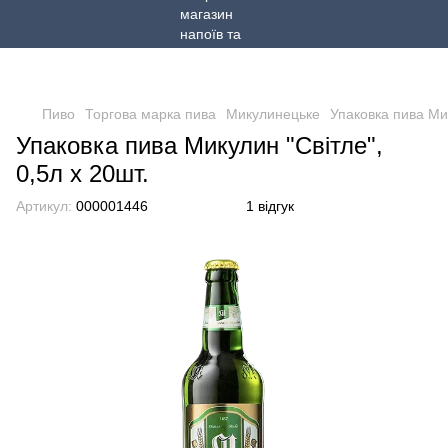
Пиво
Торгова марка пива
Микулинецьке
Упаковка пива Мик
Упаковка пива Микулин "Світле",
0,5л х 20шт.
Артикул:
000001446
1 відгук