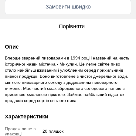
Замовити швидко
Порівняти
Опис
Вперше зварений пивоварами в 1994 році і названий на честь
історичної назви містечка - Микулин. Це легке світле пиво
стало найбільш вживаним і улюбленим серед прихильників
пивної продукції. Воно виготовлене з чистої джерельної води,
світлого пивоварного солоду з додаванням пивоварного
ячменю. Має чистий смак збродженого солодового напою з
приємною хмелевою гіркотою. Займає найбільший відсоток
продажів серед сортів світлого пива.
Характеристики
Продаж лише в
20 пляшок
упаковці