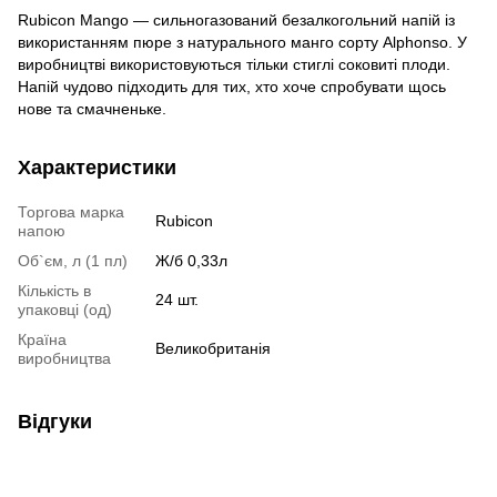
Rubicon Mango — сильногазований безалкогольний напій із
використанням пюре з натурального манго сорту Alphonso. У
виробництві використовуються тільки стиглі соковиті плоди.
Напій чудово підходить для тих, хто хоче спробувати щось
нове та смачненьке.
Характеристики
Торгова марка
Rubicon
напою
Об`єм, л (1 пл)
Ж/б 0,33л
Кількість в
24 шт.
упаковці (од)
Країна
Великобританія
виробництва
Відгуки