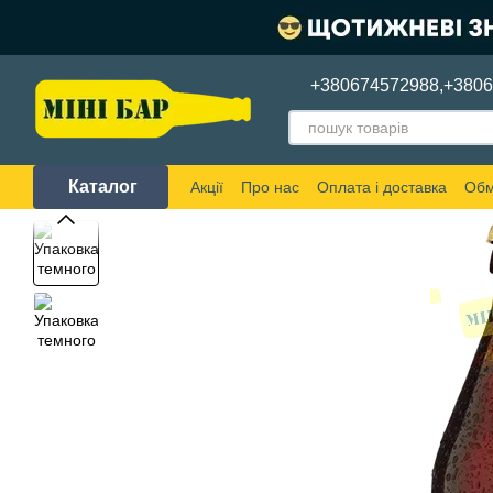
Перейти до основного контенту
+380674572988,
+380
Каталог
Акції
Про нас
Оплата і доставка
Обм