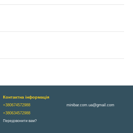
Контактна інформація
+380674572988
minibar.com.ua@gmail.com
+380634572988
Передзвонити вам?