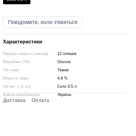
Повідомити, коли з'явиться
Характеристики
Продаж лише в упаковці
12 пляшок
Виробник (ТМ)
Опілля
Тип пива
Темне
Міцність пива
4,8 %
Об`єм, л (1 шт)
Скло 0,5 л
Країна виробництва
Україна
Доставка
Оплата