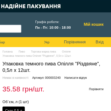
Графік роботи:
Мій кошик
Пн - Пт: 10:00 - 18:00
Порівняння
Вхід
Бар
Укр
Головна
Пиво
Торгова марка пива
Опілля
Упаковка темного пива Опілля "Різдвяне", 0,5л х 12шт.
Упаковка темного пива Опілля "Різдвяне",
0,5л х 12шт.
Немає в наявності
Артикул: 000003240
Написати відгук
35.58 грн/шт.
Порівняти
Об`єм, л (1 шт)
Скло 0,5 л