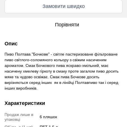
Замовити швидко
Порівняти
Опис
Пиво Полтава "Бочкове" - світле пастеризоване фільтроване
пиво світлого-соломяного кольору з свіжим насиченим
ароматом. Смак Бочкового пива яскраво-хмільний, має
насичену хмелеву гіркоту в смаку проте загалом пиво досить
мяке та чудово освіжає. Смак пива Бочкове досить
вирізняється серед інших як в лінійці Полтавпиво так і серед
інших виробників.
Характеристики
Продаж лише в
6 пляшок
упаковці
Об`єм, л (1 шт)
ПЕТ 1,5 л