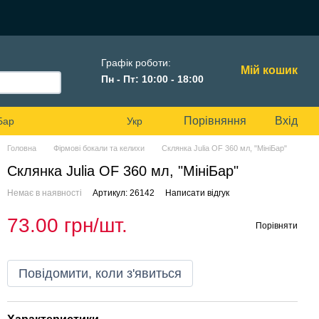
Графік роботи:
Мій кошик
Пн - Пт: 10:00 - 18:00
Порівняння
Вхід
Бар
Укр
Головна
Фірмові бокали та келихи
Склянка Julia OF 360 мл, "МініБар"
Склянка Julia OF 360 мл, "МініБар"
Немає в наявності
Артикул: 26142
Написати відгук
73.00 грн/шт.
Порівняти
Повідомити, коли з'явиться