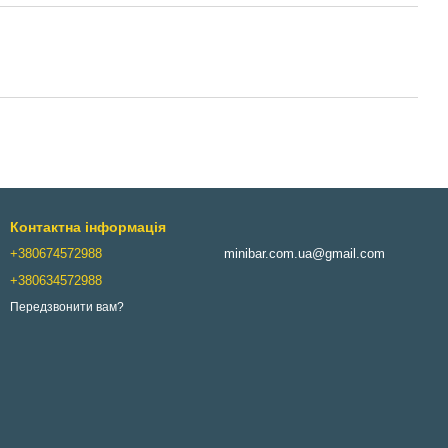
Контактна інформація
+380674572988
minibar.com.ua@gmail.com
+380634572988
Передзвонити вам?