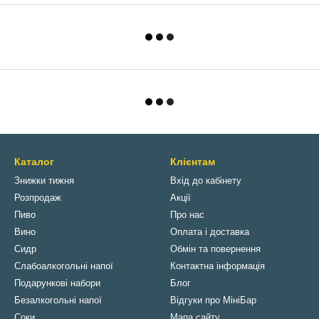
Каталог
Клієнтам
Знижки тижня
Вхід до кабінету
Розпродаж
Акції
Пиво
Про нас
Вино
Оплата і доставка
Сидр
Обмін та повернення
Слабоалкогольні напої
Контактна інформація
Подарункові набори
Блог
Безалкогольні напої
Відгуки про МініБар
Соки
Мапа сайту