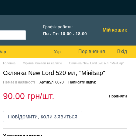
Графік роботи:
Мій кошик
Пн - Пт: 10:00 - 18:00
Порівняння
Вхід
Бар
Укр
Головна
Фірмові бокали та келихи
Склянка New Lord 520 мл, "МініБар"
Склянка New Lord 520 мл, "МініБар"
Немає в наявності
Артикул: 6070
Написати відгук
90.00 грн/шт.
Порівняти
Повідомити, коли з'явиться