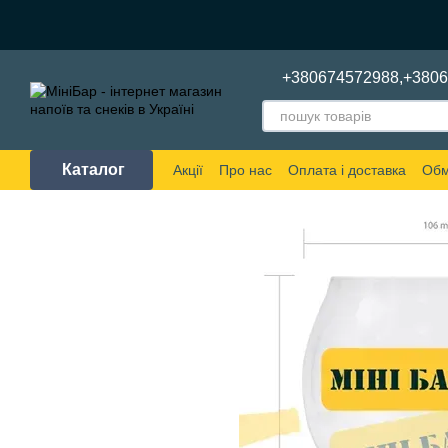
Перейти до основного контенту
+380674572988,
+380
Каталог
Акції
Про нас
Оплата і доставка
Обм