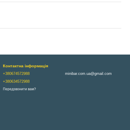
Контактна інформація
+380674572988
minibar.com.ua@gmail.com
+380634572988
Передзвонити вам?