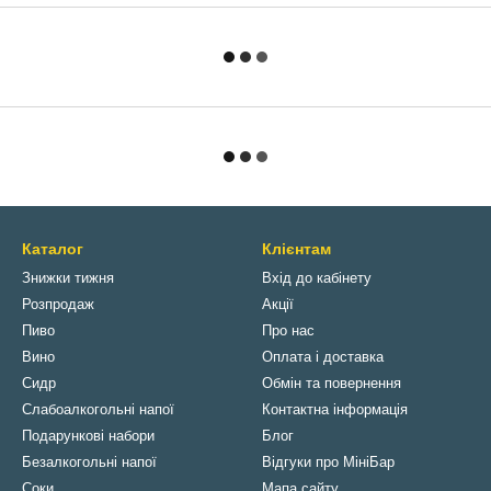
Каталог
Клієнтам
Знижки тижня
Вхід до кабінету
Розпродаж
Акції
Пиво
Про нас
Вино
Оплата і доставка
Сидр
Обмін та повернення
Слабоалкогольні напої
Контактна інформація
Подарункові набори
Блог
Безалкогольні напої
Відгуки про МініБар
Соки
Мапа сайту