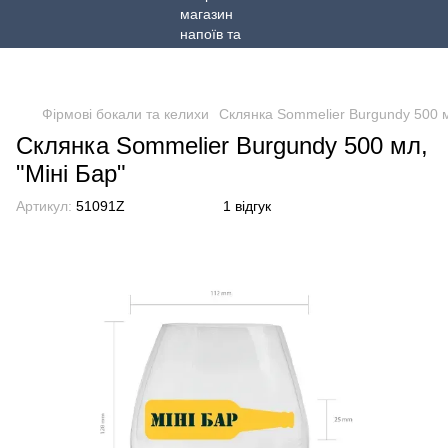
Фірмові бокали та келихи
Склянка Sommelier Burgundy 500 м
Склянка Sommelier Burgundy 500 мл,
"Міні Бар"
Артикул:
51091Z
1 відгук