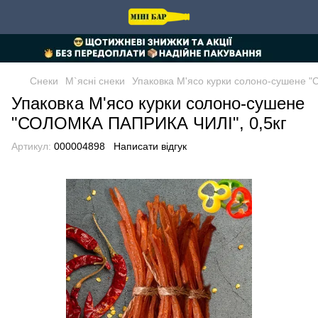
Снеки
М`ясні снеки
Упаковка М'ясо курки солоно-сушене 
Упаковка М'ясо курки солоно-сушене
"СОЛОМКА ПАПРИКА ЧИЛІ", 0,5кг
Артикул:
000004898
Написати відгук