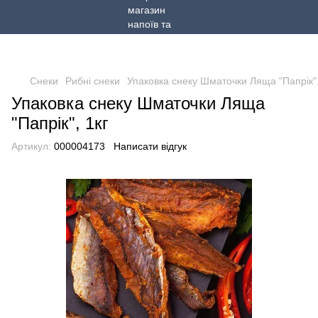
Снеки
Рибні снеки
Упаковка снеку Шматочки Ляща "Папрік",
Упаковка снеку Шматочки Ляща
"Папрік", 1кг
Артикул:
000004173
Написати відгук