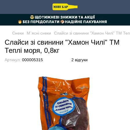
Снеки
М`ясні снеки
Слайси зі свинини "Хамон Чилі" ТМ Тепл
Слайси зі свинини "Хамон Чилі" ТМ
Теплі моря, 0,8кг
Артикул:
000005315
2 відгуки