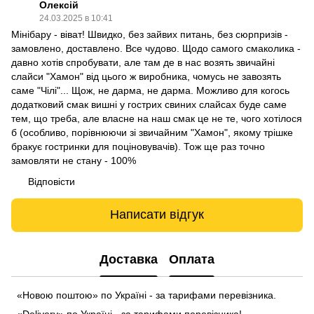
Олексій
24.03.2025 в 10:41
Мінібару - віват! Швидко, без зайвих питань, без сюрпризів -
замовлено, доставлено. Все чудово. Щодо самого смаколика -
давно хотів спробувати, але там де в нас возять звичайні
слайси "Хамон" від цього ж виробника, чомусь не завозять
саме "Чілі"... Щож, не дарма, не дарма. Можливо для когось
додатковий смак вишні у гострих свиних слайсах буде саме
тем, що треба, але власне на наш смак це не те, чого хотілося
б (особливо, порівнюючи зі звичайним "Хамон", якому трішке
бракує гостринки для поціновувачів). Тож ще раз точно
замовляти не стану - 100%
Відповісти
Написати відгук
Доставка
Оплата
«Новою поштою» по Україні - за тарифами перевізника.
«Delivery» по Україні - за тарифами перевізника!