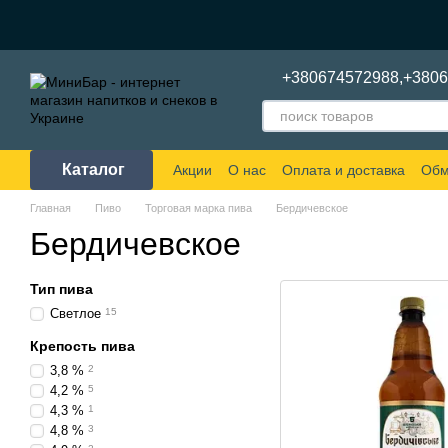
Перейти к основному контенту
+380674572988,
+380
Каталог
Акции
О нас
Оплата и доставка
Обм
Главная
Пиво
Торговая марка пива
Бердичевское
Бердичевское
Тип пива
Светлое
15
Крепость пива
3,8 %
2
4,2 %
5
4,3 %
1
4,8 %
3