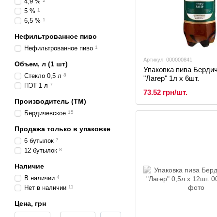
4,9 %
2
5 %
1
6,5 %
1
Нефильтрованное пиво
Нефильтрованное пиво
1
Артикул: 000000841
Объем, л (1 шт)
Упаковка пива Берди
Стекло 0,5 л
8
"Лагер" 1л х 6шт.
ПЭТ 1 л
7
73.52 грн/шт.
Производитель (ТМ)
Бердичевское
15
Продажа только в упаковке
6 бутылок
7
12 бутылок
8
Наличие
В наличии
4
Нет в наличии
11
Цена, грн
От Цена, грн
До Цена, грн