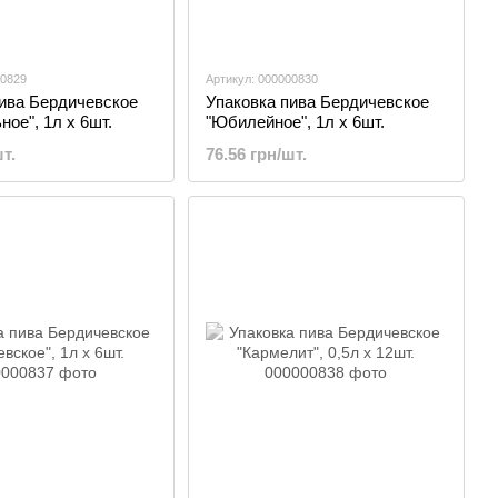
00829
Артикул: 000000830
пива Бердичевское
Упаковка пива Бердичевское
ное", 1л х 6шт.
"Юбилейное", 1л х 6шт.
т.
76.56 грн/шт.