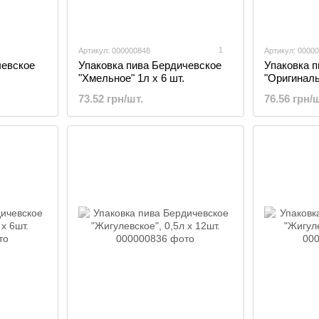
1
Артикул: 000000848
Артикул: 0000
чевское
Упаковка пива Бердичевское
Упаковка 
"Хмельное" 1л х 6 шт.
"Оригиналь
73.52 грн/шт.
76.56 грн/ш