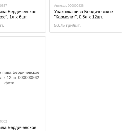
00837
Артикул: 000000838
пива Бердичевское
Упаковка пива Бердичевское
ое", 1л х 6шт.
"Кармелит", 0,5л х 12шт.
т.
50.75 грн/шт.
00862
пива Бердичевское