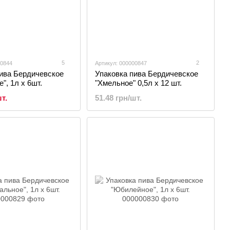
5
2
00844
Артикул: 000000847
пива Бердичевское
Упаковка пива Бердичевское
", 1л х 6шт.
"Хмельное" 0,5л х 12 шт.
т.
51.48 грн/шт.