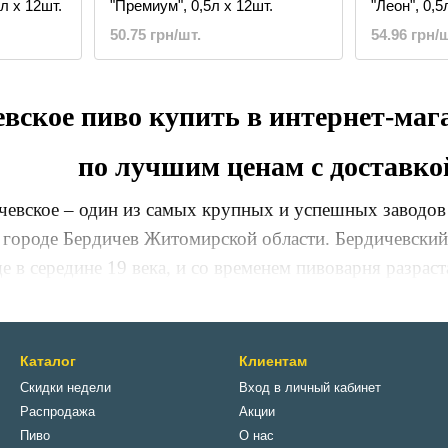
л х 12шт.
"Премиум", 0,5л х 12шт.
"Леон", 0,5
50.75 грн/шт.
54.96 грн/ш
евское пиво купить в интерне
по лучшим ценам с доставко
чевское – один из самых крупных и успешных заводов 
м городе Бердичев Житомирской области. Бердичевский
е в середине 19 века, и со временем пивоварня разраст
 это классика живого пива, которая производится по 
даря чему сорта Бердичевского пива не только не уст
пива. Ведь на заводе для изготовления пива используе
Каталог
Клиентам
Скидки недели
Вход в личный кабинет
ии обработки и приготовления под наблюдением насто
Распродажа
Акции
евского пива является то, что оно проходит 4 степен
Пиво
О нас