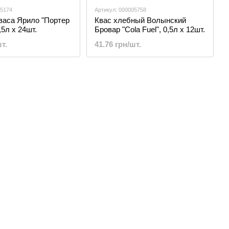
05174
Артикул: 000005758
васа Ярило "Портер
Квас хлебный Волынский
,5л х 24шт.
Бровар "Cola Fuel", 0,5л х 12шт.
т.
41.76 грн/шт.