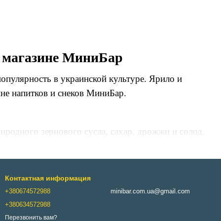
т магазине МиниБар
опулярность в украинской культуре. Ярило и
ине напитков и снеков МиниБар.
иродного зернового сусла, сахар, дрожжи и солод.
и нотками солода.
альными и полезными напитками. Это именно
ежую кислинку, производится способом
Контактная информация
+380674572988
minibar.com.ua@gmail.com
жно приобрести квас Ярило «Настоящий в удобной
+380634572988
Перезвонить вам?