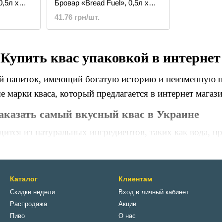
0,5л х
Бровар «Bread Fuel», 0,5л х
12шт.
41.76 грн/шт.
Купить квас упаковкой в интерне
ый напиток, имеющий богатую историю и неизменную п
е марки кваса, который предлагается в интернет магаз
аказать самый вкусный квас в Украине
ится из натуральных ингредиентов, таких как вода, пр
ает освежающим вкусом с легкой кислинкой и изящным
тличный выбор для тех, кто любит наслаждаться натур
 имеющий насыщенный пряный вкус хлеба и легкую св
Каталог
Клиентам
Скидки недели
Вход в личный кабинет
живания квасового сусла. В ассортименте МиниБар мо
Распродажа
Акции
 или 2 литра.
Пиво
О нас