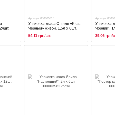
Артикул: 000005613
Артикул: 0000
я
Упаковка кваса Опілля «Квас
Упаковка к
 24шт.
Черный» живой, 1,5л х 6шт.
Чорний", 1л
54.11 грн/шт.
39.06 грн/ш