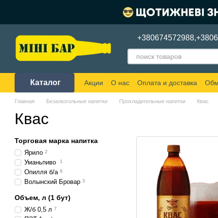
Перейти к основному контенту
+380674572988,
+380
Каталог
Акции
О нас
Оплата и доставка
Обм
Главная
Безалкогольные напитки
Прохладительные напитки
Квас
Квас
Торговая марка напитка
Ярило
2
Уманьпиво
1
Опилля б/а
8
Волынский Бровар
3
Объем, л (1 бут)
Ж/б 0,5 л
7