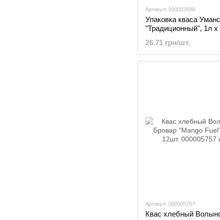
Артикул: 000002698
Упаковка кваса Уман
"Традиционный", 1л х
26.71 грн/шт.
Артикул: 000005757
Квас хлебный Волын