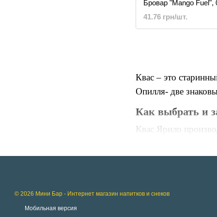
Бровар "Mango Fuel", 
12шт.
41.76 грн/шт.
Квас – это старинн
Опилля- две знаковы
Как выбрать и з
Квас Ярило производ
Этот напиток облад
Квас Ярило – это о
традиционный квас,
естественного сбра
© 2026 Мини Бар - Интернет магазин напитков и снеков
пластиковой таре 1,5
Мобильная версия