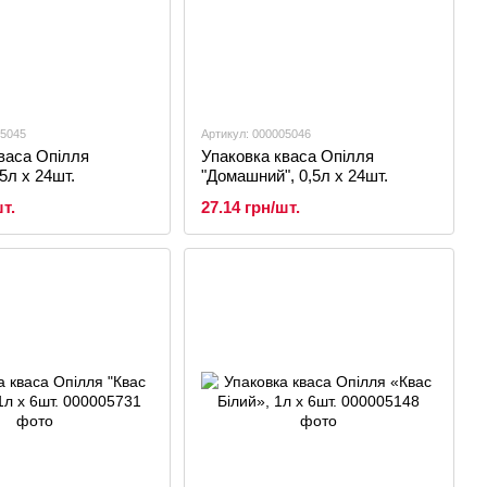
05045
Артикул: 000005046
васа Опілля
Упаковка кваса Опілля
5л х 24шт.
"Домашний", 0,5л х 24шт.
т.
27.14 грн/шт.