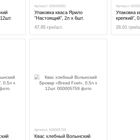
Артикул: 000003582
Артикул: 0000
ский
Упаковка кваса Ярило
Упаковка к
 12шт.
"Настоящий", 2л х 6шт.
крепкий", 0
47.85 грн/шт.
26.01 грн/ш
Артикул: 000005759
ский
Квас хлебный Волынский