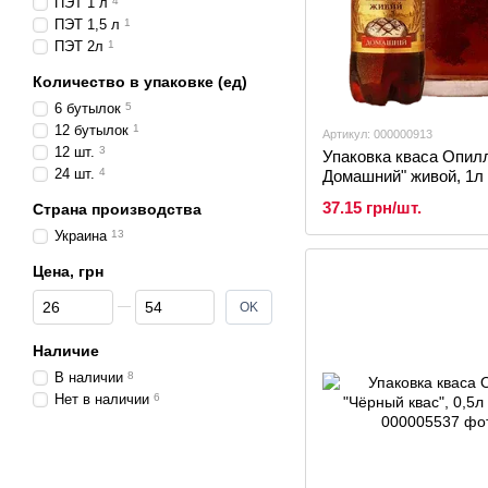
ПЭТ 1 л
4
ПЭТ 1,5 л
1
ПЭТ 2л
1
Количество в упаковке (ед)
6 бутылок
5
12 бутылок
1
Артикул: 000000913
12 шт.
3
Упаковка кваса Опил
24 шт.
4
Домашний" живой, 1л 
37.15 грн/шт.
Страна производства
Украина
13
Цена, грн
От Цена, грн
До Цена, грн
OK
Наличие
В наличии
8
Нет в наличии
6