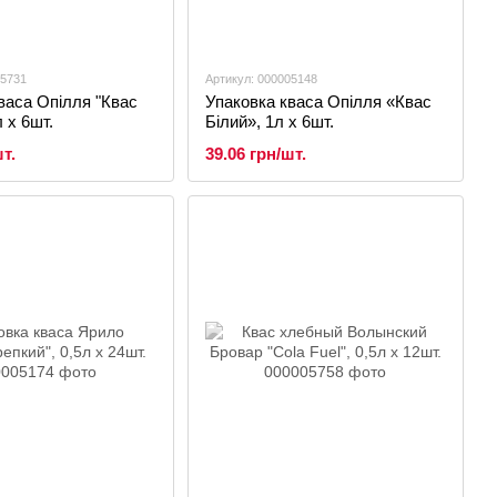
05731
Артикул: 000005148
васа Опілля "Квас
Упаковка кваса Опілля «Квас
 х 6шт.
Білий», 1л х 6шт.
т.
39.06 грн/шт.