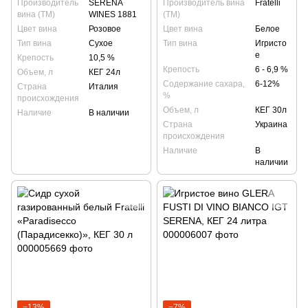
Производитель
SERENA
Производитель вина
Fratelli
вина (ТМ)
WINES 1881
(ТМ)
Цвет вина
Розовое
Цвет вина
Белое
Тип вина
Сухое
Тип вина
Игристо
е
Крепость
10,5 %
Крепость
6 - 6,9 %
Объем, л
КЕГ 24л
Содержание сахара,
6-12%
Страна
Италия
%
происхождения
Объем, л
КЕГ 30л
Наличие
В наличии
Страна
Украина
происхождения
Наличие
В
наличии
−13%
−7%