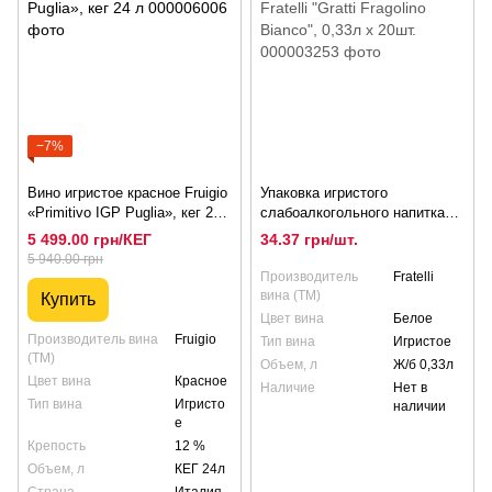
−7%
Вино игристое красное Fruigio
Упаковка игристого
«Primitivo IGP Puglia», кег 24
слабоалкогольного напитка
л
Fratelli "Gratti Fragolino
5 499.00 грн/КЕГ
34.37 грн/шт.
Bianco", 0,33л х 20шт.
5 940.00 грн
Производитель
Fratelli
вина (ТМ)
Купить
Цвет вина
Белое
Производитель вина
Fruigio
Тип вина
Игристое
(ТМ)
Объем, л
Ж/б 0,33л
Цвет вина
Красное
Наличие
Нет в
Тип вина
Игристо
наличии
е
Крепость
12 %
Объем, л
КЕГ 24л
Страна
Италия