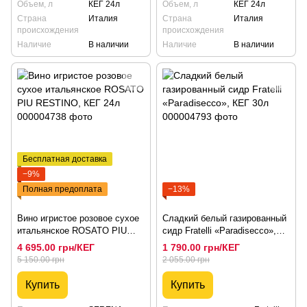
Объем, л
КЕГ 24л
Объем, л
КЕГ 24л
Страна
Италия
Страна
Италия
происхождения
происхождения
Наличие
В наличии
Наличие
В наличии
Бесплатная доставка
−9%
Полная предоплата
−13%
Вино игристое розовое сухое
Сладкий белый газированный
итальянское ROSATO PIU
сидр Fratelli «Paradisecco»,
RESTINO, КЕГ 24л
КЕГ 30л
4 695.00 грн/КЕГ
1 790.00 грн/КЕГ
5 150.00 грн
2 055.00 грн
Купить
Купить