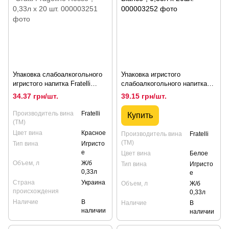
Упаковка слабоалкогольного
Упаковка игристого
игристого напитка Fratelli
слабоалкогольного напитка
"Gratti Fragolino Rosso", 0,33л
Fratelli "Gratti Moscato
34.37 грн/шт.
39.15 грн/шт.
х 20 шт.
Bianco", 0,33л х 20шт.
Производитель вина
Fratelli
Купить
(ТМ)
Цвет вина
Красное
Производитель вина
Fratelli
(ТМ)
Тип вина
Игристо
е
Цвет вина
Белое
Объем, л
Ж/б
Тип вина
Игристо
0,33л
е
Страна
Украина
Объем, л
Ж/б
происхождения
0,33л
Наличие
В
Наличие
В
наличии
наличии