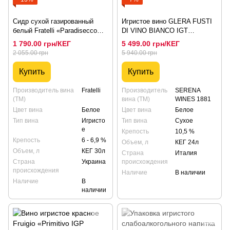
Сидр сухой газированный
Игристое вино GLERA FUSTI
белый Fratelli «Paradisecco
DI VINO BIANCO IGT
(Парадисекко)», КЕГ 30 л
SERENA, КЕГ 24 литра
1 790.00 грн/КЕГ
5 499.00 грн/КЕГ
2 055.00 грн
5 940.00 грн
Купить
Купить
Производитель вина
Fratelli
Производитель
SERENA
(ТМ)
вина (ТМ)
WINES 1881
Цвет вина
Белое
Цвет вина
Белое
Тип вина
Игристо
Тип вина
Сухое
е
Крепость
10,5 %
Крепость
6 - 6,9 %
Объем, л
КЕГ 24л
Объем, л
КЕГ 30л
Страна
Италия
Страна
Украина
происхождения
происхождения
Наличие
В наличии
Наличие
В
наличии