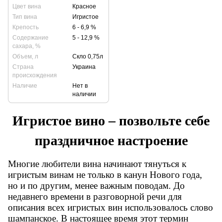
Цвет вина
Красное
Тип вина
Игристое
Крепость
6 - 6,9 %
Содержание
5 - 12,9 %
сахара, %
Объем, л
Скло 0,75л
Страна
Украина
происхождения
Наличие
Нет в
наличии
Игристое вино – позвольте себе
праздничное настроение
Многие любители вина начинают тянуться к
игристым винам не только в канун Нового года,
но и по другим, менее важным поводам. До
недавнего времени в разговорной речи для
описания всех игристых вин использовалось слово
шампанское. В настоящее время этот термин