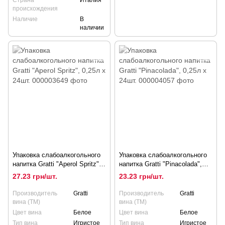
происхождения
Наличие
В
наличии
Упаковка слабоалкогольного
Упаковка слабоалкогольного
напитка Gratti "Aperol Spritz",
напитка Gratti "Pinacolada",
0,25л х 24шт.
0,25л х 24шт.
27.23 грн/шт.
23.23 грн/шт.
Производитель
Gratti
Производитель
Gratti
вина (ТМ)
вина (ТМ)
Цвет вина
Белое
Цвет вина
Белое
Тип вина
Игристое
Тип вина
Игристое