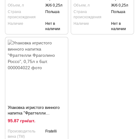
Объем, л
Ж/б 0,25л
Объем, л
Ж/б 0,25л
Страна
Польша
Страна
Польша
происхождения
происхождения
Наличие
Нет в
Наличие
Нет в
наличии
наличии
Упаковка игристого винного
напитка "Фраттелли
Фраголино Россо", 0,75л х
95.87 грн/шт.
6шт.
Производитель
Fratelli
вина (ТМ)