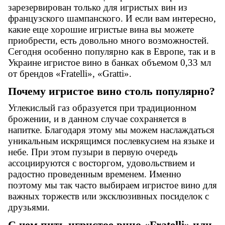
зарезервирован только для игристых вин из
французского шампанского. И если вам интересно,
какие еще хорошие игристые
вина вы можете
приобрести, есть довольно много возможностей.
Сегодня особенно популярно как в Европе, так и в
Украине игристое вино в банках объемом 0,33 мл
от брендов «
Fratelli
», «
Gratti
».
Почему игристое вино столь популярно?
Углекислый газ образуется при традиционном
брожении, и в данном случае сохраняется в
напитке. Благодаря этому мы можем наслаждаться
уникальным искрящимся послевкусием на языке и
небе. При этом пузыри в первую очередь
ассоциируются с восторгом, удовольствием и
радостно проведенным временем. Именно
поэтому мы так часто выбираем игристое
вино
для
важных торжеств или эксклюзивных посиделок с
друзьями.
С чем пить игристое вино «
Fratelli
» или