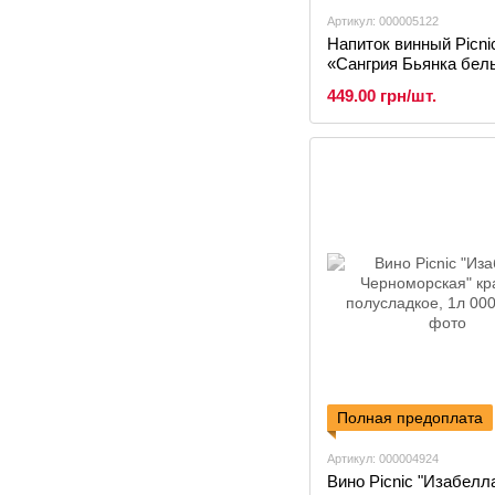
Артикул: 000005122
Напиток винный Picni
«Сангрия Бьянка бел
соком манго и персика
449.00 грн/шт.
Полная предоплата
Артикул: 000004924
Вино Picnic "Изабелл