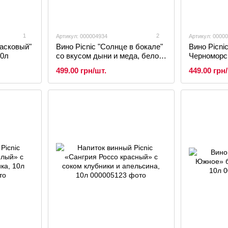
1
2
Артикул: 000004934
Артикул: 0000
ласковый"
Вино Picnic "Солнце в бокале"
Вино Picni
10л
со вкусом дыни и меда, белое
Черноморс
сладкое, 10л
полусладко
499.00 грн/шт.
449.00 грн