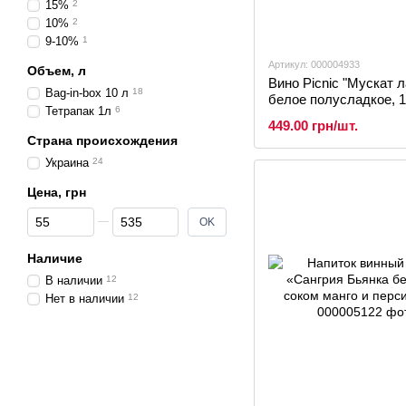
15%
2
10%
2
9-10%
1
Артикул: 000004933
Объем, л
Вино Picnic "Мускат 
Bag-in-box 10 л
18
белое полусладкое, 
Тетрапак 1л
6
449.00 грн/шт.
Страна происхождения
Украина
24
Цена, грн
От Цена, грн
До Цена, грн
OK
Наличие
В наличии
12
Нет в наличии
12