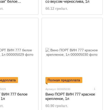
кая" белое
со вкусом чернослива, 1л
е, 1л
т.
66.12 грн/шт.
редоплата
Полная предоплата
1
05029
Артикул: 000005030
 ВИН 777 белое
Вино ПОРТ ВИН 777 красное
 1л
крепленое, 1л
т.
60.90 грн/шт.