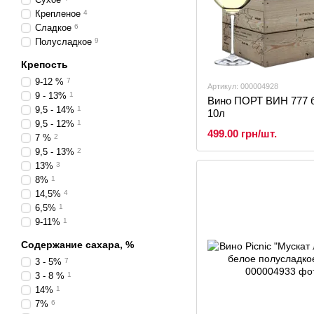
Крепленое
4
Сладкое
6
Полусладкое
9
Крепость
9-12 %
7
Артикул: 000004928
9 - 13%
1
Вино ПОРТ ВИН 777 
9,5 - 14%
1
10л
9,5 - 12%
1
499.00 грн/шт.
7 %
2
9,5 - 13%
2
13%
3
8%
1
14,5%
4
6,5%
1
9-11%
1
Содержание сахара, %
3 - 5%
7
3 - 8 %
1
14%
1
7%
6