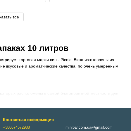
казать все
апаках 10 литров
стрирует торговая марки вин - Picnic! Вина изготовлены из
ие вкусовые и ароматические качества, по очень умеренным
 которых расположены в самой благоприятной местности для
 зоне, на побережье Черного моря, выращивают лучшие
ток, в удобных упаковках и по невероятным ценам, ведь
нам производителя.
Контактная информация
+380674572988
minibar.com.ua@gmail.com