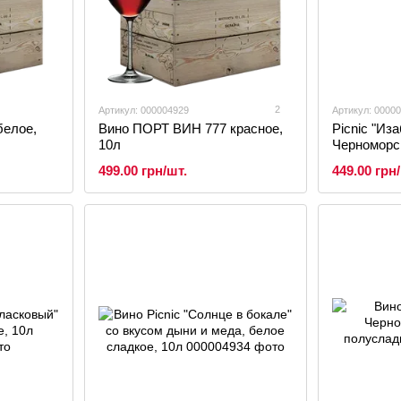
2
Артикул: 000004929
Артикул: 0000
белое,
Вино ПОРТ ВИН 777 красное,
Picnic "Из
10л
Черноморс
полусладко
499.00 грн/шт.
449.00 грн