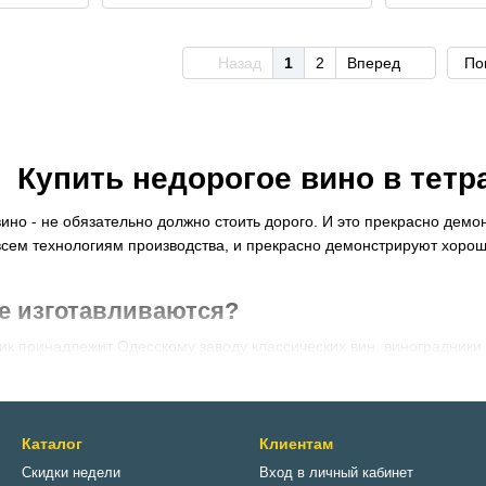
Назад
1
2
Вперед
По
Купить недорогое вино в тетр
ино - не обязательно должно стоить дорого. И это прекрасно демон
всем технологиям производства, и прекрасно демонстрируют хорош
где изготавливаются?
ик принадлежит Одесскому заводу классических вин, виноградники
е, а именно это земли Южной Бессарабии. В экологически чистой
а, из которых впоследствии создают великолепное вино.
р предлагает вина Пикник - как замечательный качественный напи
выбрать вкусное и качественное вино с доставкой по Украине по це
Каталог
Клиентам
Скидки недели
Вход в личный кабинет
лярные вина Пикник в МиниБар!