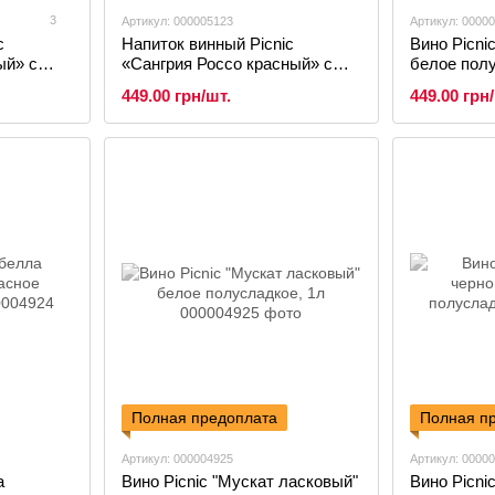
3
Артикул: 000005123
Артикул: 0000
c
Напиток винный Picnic
Вино Picn
ый» с
«Сангрия Россо красный» с
белое полу
, 10л
соком клубники и апельсина,
449.00 грн/шт.
449.00 грн
10л
Полная предоплата
Полная п
Артикул: 000004925
Артикул: 0000
а
Вино Picnic "Мускат ласковый"
Вино Picni