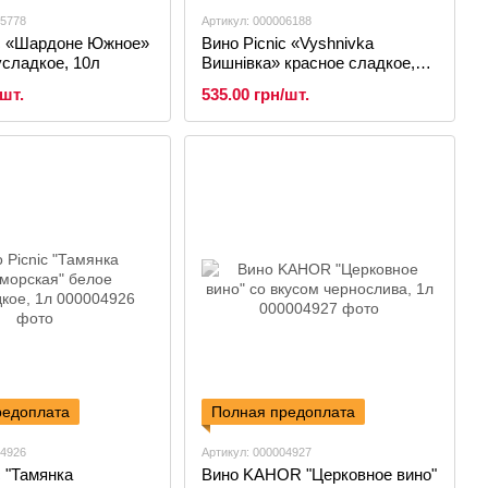
05778
Артикул: 000006188
ic «Шардоне Южное»
Вино Picnic «Vyshnivka
сладкое, 10л
Вишнівка» красное сладкое,
10л
/шт.
535.00 грн/шт.
редоплата
Полная предоплата
04926
Артикул: 000004927
c "Тамянка
Вино KAHOR "Церковное вино"