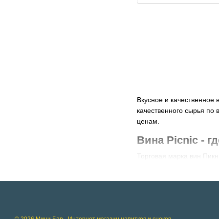
Вкусное и качественное в
качественного сырья по 
ценам.
Вина Picnic - 
Торговая марка вин Пикн
их выращивания в Украин
отборные сорта виноград
Интернет магазин МиниБа
только у нас вы можете 
Наиболее попу