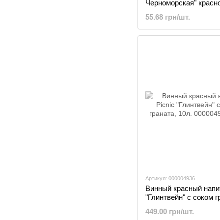
Черноморская" красн
полусладкое, 1л
55.68 грн/шт.
Артикул: 000004936
Винный красный напит
"Глинтвейн" с соком г
10л.
449.00 грн/шт.