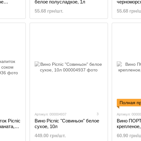
ое
белое полусладкое, 1л
черноморс
полусладко
55.68 грн/шт.
55.68 грн/ш
Полная п
3
Артикул: 000004937
Артикул: 0000
ок Picnic
Вино Picnic "Совиньон" белое
Вино ПОРТ
раната,
сухое, 10л
крепленое,
449.00 грн/шт.
60.90 грн/ш