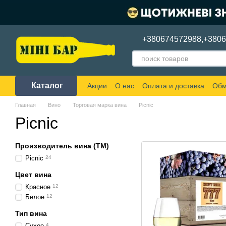
Перейти к основному контенту
+380674572988,
+380
Каталог
Акции
О нас
Оплата и доставка
Обм
Главная
Вино
Торговая марка вина
Picnic
Picnic
Производитель вина (ТМ)
Picnic
24
Цвет вина
Красное
12
Белое
12
Тип вина
Сухое
4