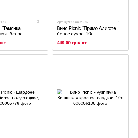
3
4
04935
Артикул: 000004975
c "Тамянка
Вино Picnic "Примо Алиготе"
кая" белое
белое сухое, 10л
е, 10л
/шт.
449.00 грн/шт.