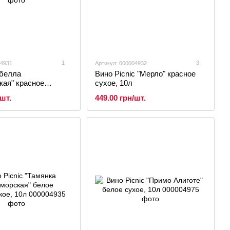
1
3
04931
Артикул: 000004932
абелла
Вино Picnic "Мерло" красное
кая" красное
сухое, 10л
е, 10л
/шт.
449.00 грн/шт.