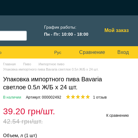
График работы:
Мой заказ
Пн - Пт: 10:00 - 18:00
Сравнение
Вход
р
Рус
Главная
Пиво
Импортное пиво
Упаковка импортного пива Bavaria светлое 0.5л Ж/Б х 24 шт.
Упаковка импортного пива Bavaria
светлое 0.5л Ж/Б х 24 шт.
В наличии
Артикул: 000002492
1 отзыв
39.20 грн/шт.
К сравнению
42.54 грн/шт.
Объем, л (1 шт)