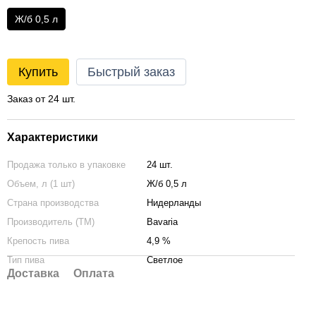
Ж/б 0,5 л
Купить
Быстрый заказ
Заказ от 24 шт.
Характеристики
Продажа только в упаковке
24 шт.
Объем, л (1 шт)
Ж/б 0,5 л
Страна производства
Нидерланды
Производитель (ТМ)
Bavaria
Крепость пива
4,9 %
Тип пива
Светлое
Доставка
Оплата