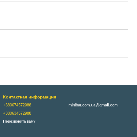
Контактная информация
+380674572988
minibar.com.ua@gmail.com
+380634572988
Перезвонить вам?