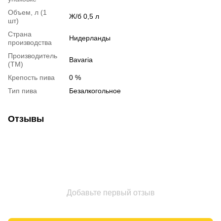
Объем, л (1
Ж/б 0,5 л
шт)
Страна
Нидерланды
производства
Производитель
Bavaria
(ТМ)
Крепость пива
0 %
Тип пива
Безалкогольное
Отзывы
Добавьте первый отзыв