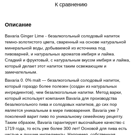
К сравнению
Описание
Bavaria Ginger Lime - безалкогольный солодовый напиток
темно-золотистого цвета, сваренный на основе натуральной
минеральной воды, добываемой из источника под
пивоварней, и натуральных ароматов имбиря и лайма.
Сладкий и фруктовый, с натуральным вкусом имбиря и лайма,
который делает этот напиток таким освежающим и
замечательным.
Bavaria 0. 0% malt — безалкогольный солодовый напиток,
который гораздо более полезен (создан из натуральных
ингредиентов), чем безалкогольные напитки. Метод варки,
который использует компания Bavaria для производства
безалкогольного пива и солодовых напитков, до сих пор
является уникальным в мире пивоварения. Bavaria уже 7
поколений варит пиво по уникальному семейному рецепту.
Таким образом, Bavaria гарантирует высочайшее качество с
1719 года, то есть уже более 300 лет! Основой для пива есть
чистые и лучшие ингредиенты. Например, собственная