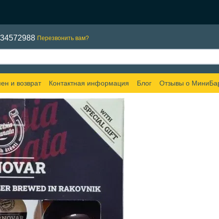
634572988
Перезвонить вам?
ен и возврат
Контактная информация
Блог
Отзывы о МиниБа