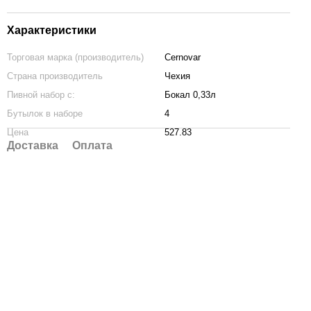
Характеристики
Торговая марка (производитель)
Cernovar
Страна производитель
Чехия
Пивной набор с:
Бокал 0,33л
Бутылок в наборе
4
Цена
527.83
Доставка
Оплата