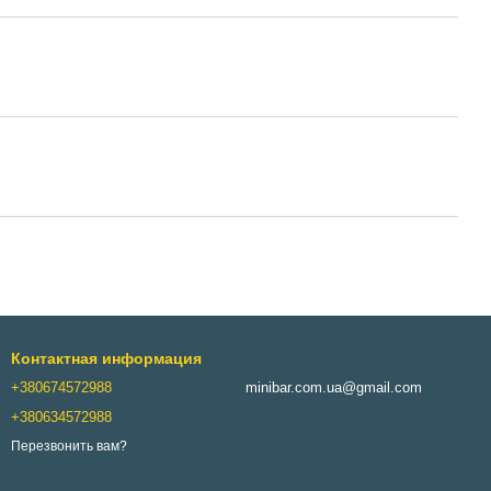
Контактная информация
+380674572988
minibar.com.ua@gmail.com
+380634572988
Перезвонить вам?