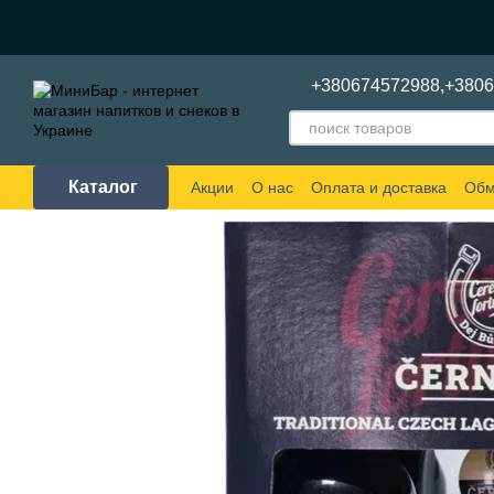
Перейти к основному контенту
+380674572988,
+380
Каталог
Акции
О нас
Оплата и доставка
Обм