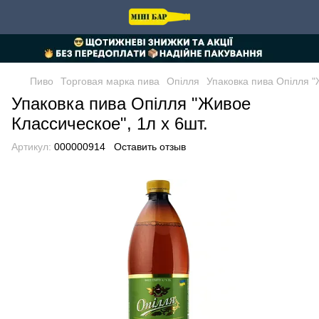
Пиво
Торговая марка пива
Опілля
Упаковка пива Опілля "
Упаковка пива Опілля "Живое
Классическое", 1л х 6шт.
Артикул:
000000914
Оставить отзыв