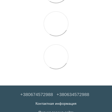
+380674572988
+380634572988
Контактная информация